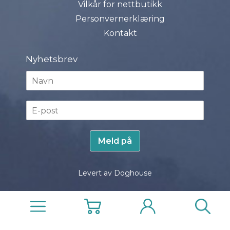
Vilkår for nettbutikk
Personvernerklæring
Kontakt
Nyhetsbrev
N
a
v
E
n
-
*
p
o
Meld på
s
t
*
Levert av Doghouse