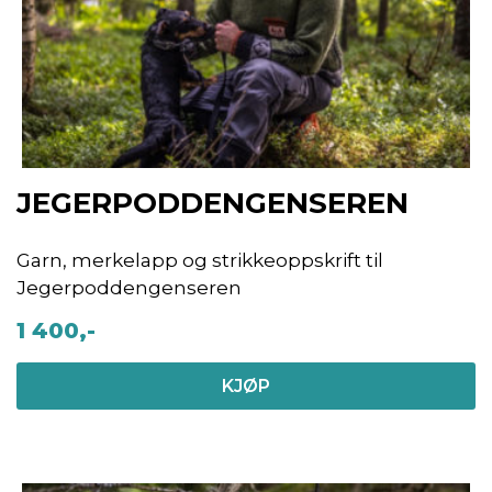
JEGERPODDENGENSEREN
Garn, merkelapp og strikkeoppskrift til
Jegerpoddengenseren
1 400,-
KJØP