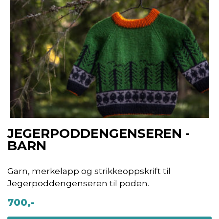
JEGERPODDENGENSEREN -
BARN
Garn, merkelapp og strikkeoppskrift til
Jegerpoddengenseren til poden.
700,-