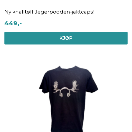
Ny knalltøff Jegerpodden-jaktcaps!
449,-
KJØP