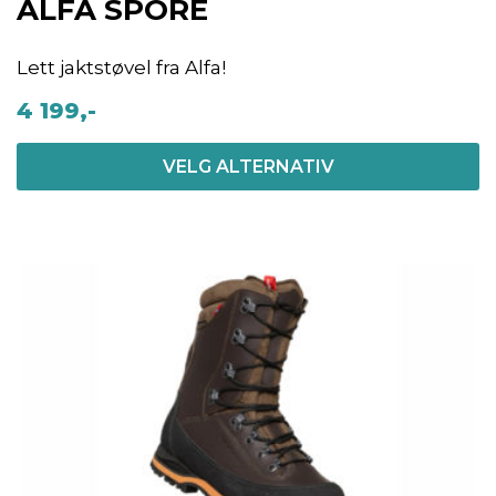
ALFA SPORE
Lett jaktstøvel fra Alfa!
4 199,-
VELG ALTERNATIV