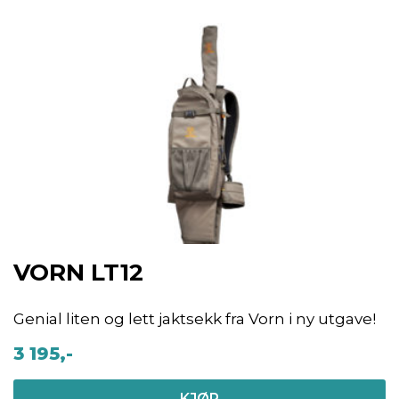
VORN LT12
Genial liten og lett jaktsekk fra Vorn i ny utgave!
3 195,-
KJØP