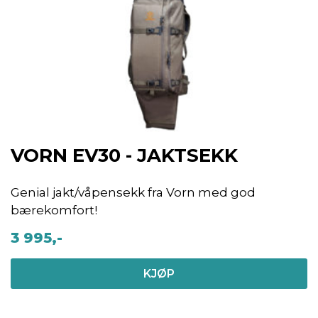
VORN EV30 - JAKTSEKK
Genial jakt/våpensekk fra Vorn med god
bærekomfort!
3 995,-
KJØP