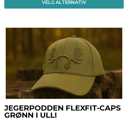
VELG ALTERNATIV
JEGERPODDEN FLEXFIT-CAPS
GRØNN I ULL!