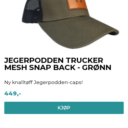
JEGERPODDEN TRUCKER
MESH SNAP BACK - GRØNN
Ny knalltøff Jegerpodden-caps!
449,-
KJØP