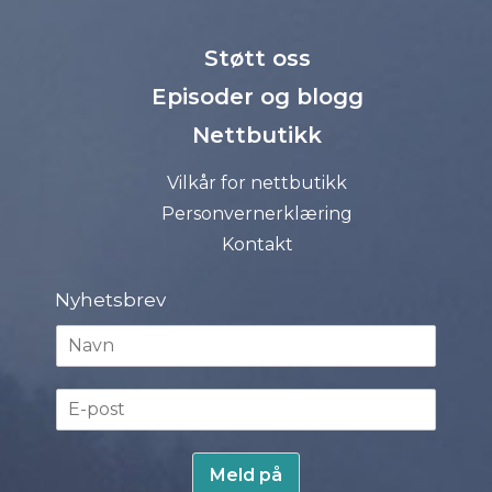
Støtt oss
Episoder og blogg
Nettbutikk
Vilkår for nettbutikk
Personvernerklæring
Kontakt
Nyhetsbrev
N
a
v
E
n
-
*
p
o
Meld på
s