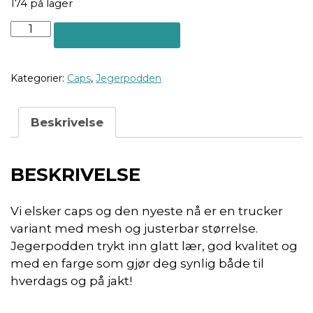
174 på lager
Jegerpodden
Legg i handlekurv
Trucker
Mesh
Snap
Kategorier:
Caps
,
Jegerpodden
Back
-
Jaktcaps
i
Beskrivelse
oransje
antall
BESKRIVELSE
Vi elsker caps og den nyeste nå er en trucker
variant med mesh og justerbar størrelse.
Jegerpodden trykt inn glatt lær, god kvalitet og
med en farge som gjør deg synlig både til
hverdags og på jakt!