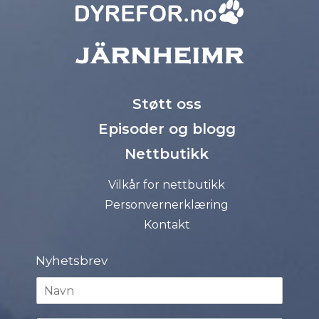
Støtt oss
Episoder og blogg
Nettbutikk
Vilkår for nettbutikk
Personvernerklæring
Kontakt
Nyhetsbrev
N
a
v