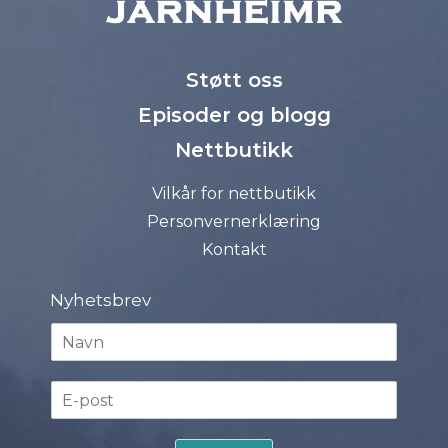
Støtt oss
Episoder og blogg
Nettbutikk
Vilkår for nettbutikk
Personvernerklæring
Kontakt
Nyhetsbrev
N
a
v
E
n
-
*
p