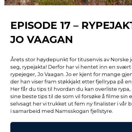
EPISODE 17 – RYPEJA
JO VAAGAN
Årets stor høydepunkt for titusenvis av Norske
seg, rypejakta! Derfor har vi hentet inn en svært
rypejeger, Jo Vaagan. Jo er kjent for mange gj
der han viser fram støkkjakt etter fjellrypa på 
Her får du tips til hvordan du kan overliste rypa, 
sine beste tips til de som vil forsøke å filme sin 
selvsagt her vi trukket ut fem ny finalister i vå
i samarbeid med Namsskogan fjellstyre.