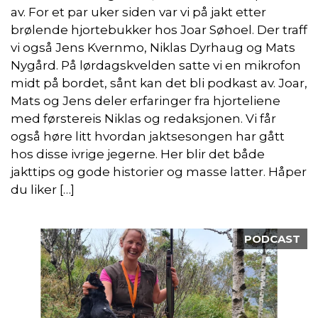
av. For et par uker siden var vi på jakt etter
brølende hjortebukker hos Joar Søhoel. Der traff
vi også Jens Kvernmo, Niklas Dyrhaug og Mats
Nygård. På lørdagskvelden satte vi en mikrofon
midt på bordet, sånt kan det bli podkast av. Joar,
Mats og Jens deler erfaringer fra hjorteliene
med førstereis Niklas og redaksjonen. Vi får
også høre litt hvordan jaktsesongen har gått
hos disse ivrige jegerne. Her blir det både
jakttips og gode historier og masse latter. Håper
du liker […]
PODCAST