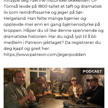
fordype seg i denne historiske skikkelsen. Ol-
Tomså levde på 1800-tallet et tøft og dramatisk
liv som reindriftssame og jeger på Sør-
Helgeland. Han felte mange bjørner og
opplevde mer enn en gang bjørnensstyrke på
kroppen. Håper du vil like denne spennende og
dramatiske historien. Har du også lyst til å bli
medlem i Patreon-jaktlaget? Da registrerer du
deg kjapt og greit her:
https://www.patreon.com/jegerpodden
PODCAST