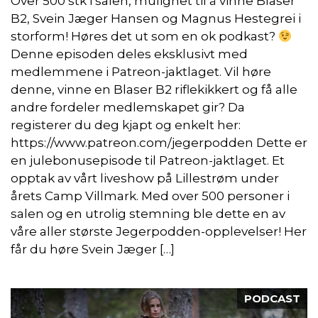
Over 500 stk i salen, mulighet til å vinne Blaser
B2, Svein Jæger Hansen og Magnus Hestegrei i
storform! Høres det ut som en ok podkast?
Denne episoden deles eksklusivt med
medlemmene i Patreon-jaktlaget. Vil høre
denne, vinne en Blaser B2 riflekikkert og få alle
andre fordeler medlemskapet gir? Da
registerer du deg kjapt og enkelt her:
https://www.patreon.com/jegerpodden Dette er
en julebonusepisode til Patreon-jaktlaget. Et
opptak av vårt liveshow på Lillestrøm under
årets Camp Villmark. Med over 500 personer i
salen og en utrolig stemning ble dette en av
våre aller største Jegerpodden-opplevelser! Her
får du høre Svein Jæger […]
PODCAST