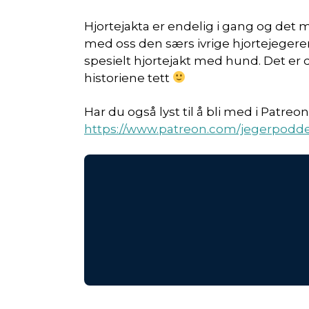
Hjortejakta er endelig i gang og det 
med oss den særs ivrige hjortejegeren 
spesielt hjortejakt med hund. Det e
historiene tett
Har du også lyst til å bli med i Patre
https://www.patreon.com/jegerpodd