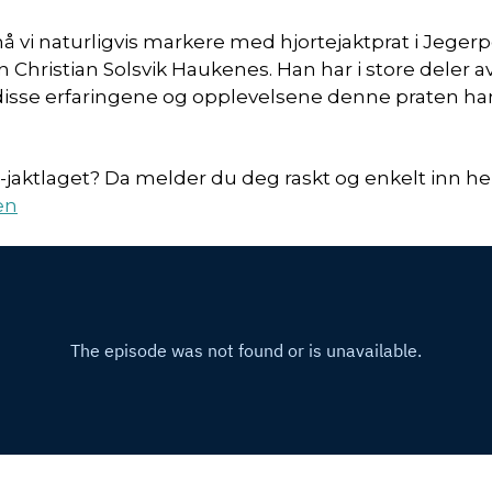
må vi naturligvis markere med hjortejaktprat i Jege
Christian Solsvik Haukenes. Han har i store deler av s
r disse erfaringene og opplevelsene denne praten 
on-jaktlaget? Da melder du deg raskt og enkelt inn he
en