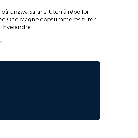
 på Unzwa Safaris. Uten å røpe for
en med Odd Magne oppsummeres turen
il hverandre.
: