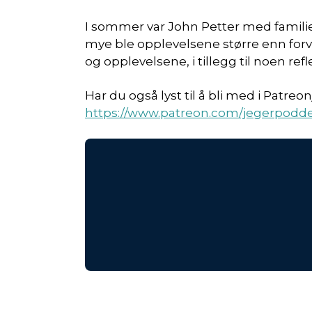
I sommer var John Petter med familie 
mye ble opplevelsene større enn fo
og opplevelsene, i tillegg til noen ref
Har du også lyst til å bli med i Patre
https://www.patreon.com/jegerpodd