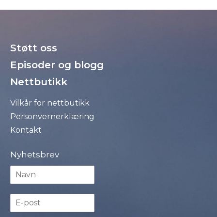
Støtt oss
Episoder og blogg
Nettbutikk
Vilkår for nettbutikk
Personvernerklæring
Kontakt
Nyhetsbrev
N
a
v
E
n
-
*