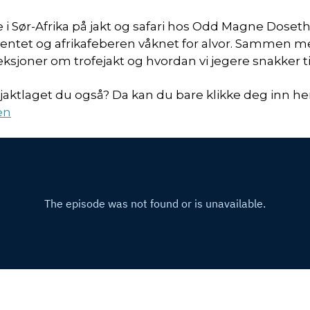
i Sør-Afrika på jakt og safari hos Odd Magne Doseth
rventet og afrikafeberen våknet for alvor. Samm
leksjoner om trofejakt og hvordan vi jegere snakker t
onjaktlaget du også? Da kan du bare klikke deg inn her
en