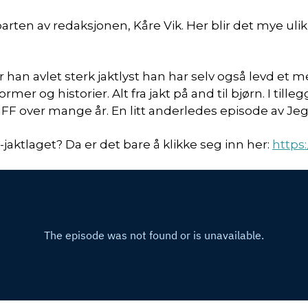
vparten av redaksjonen, Kåre Vik. Her blir det mye uli
ar han avlet sterk jaktlyst han har selv også levd et
rmer og historier. Alt fra jakt på and til bjørn. I tille
F over mange år. En litt anderledes episode av Jeg
n-jaktlaget? Da er det bare å klikke seg inn her:
https