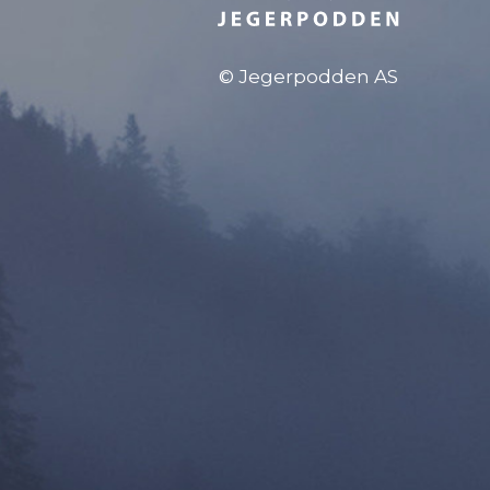
© Jegerpodden AS