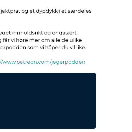
k jaktprat og et dypdykk i et særdeles
 meget innholdsrikt og engasjert
gg får vi høre mer om alle de ulike
erpodden som vi håper du vil like.
://www.patreon.com/jegerpodden