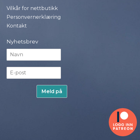
Vilkår for nettbutikk
Personvernerklæring
Kontakt
Nyhetsbrev
N
a
v
E
n
-
*
p
o
Meld på
s
t
*