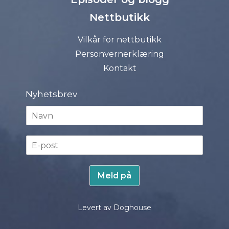
Nettbutikk
Vilkår for nettbutikk
Personvernerklæring
Kontakt
Nyhetsbrev
N
a
v
E
n
-
*
p
o
Meld på
s
t
*
Levert av Doghouse