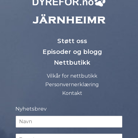
Støtt oss
Episoder og blogg
Nettbutikk
Vilkår for nettbutikk
Personvernerklæring
Kontakt
Nyhetsbrev
N
a
v
E
n