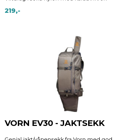
219,-
VORN EV30 - JAKTSEKK
Genial jakt/våpensekk fra Vorn med god