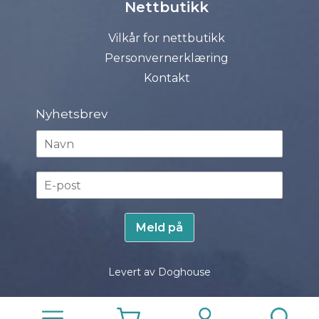
Nettbutikk
Vilkår for nettbutikk
Personvernerklæring
Kontakt
Nyhetsbrev
N
a
v
E
n
-
*
p
o
Meld på
s
t
*
Levert av Doghouse