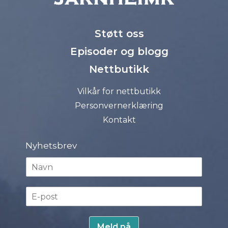
Støtt oss
Episoder og blogg
Nettbutikk
Vilkår for nettbutikk
Personvernerklæring
Kontakt
Nyhetsbrev
N
a
v
E
n
-
*
p
o
Meld på