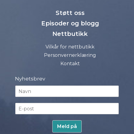
Støtt oss
Episoder og blogg
Nettbutikk
Vilkår for nettbutikk
Personvernerklæring
Kontakt
Nyhetsbrev
N
a
v
E
n
-
*
p
o
Meld på
s