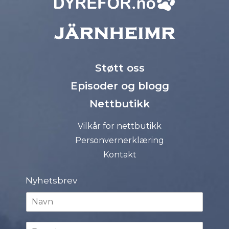
Støtt oss
Episoder og blogg
Nettbutikk
Vilkår for nettbutikk
Personvernerklæring
Kontakt
Nyhetsbrev
N
a
v
E
n