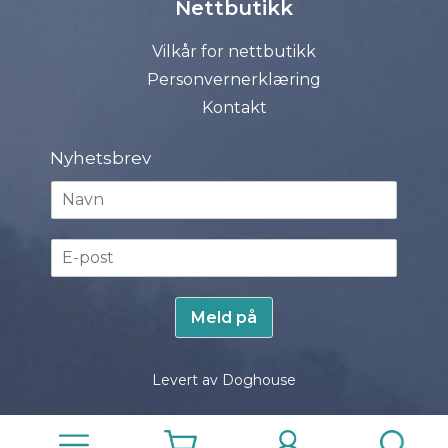
Nettbutikk
Vilkår for nettbutikk
Personvernerklæring
Kontakt
Nyhetsbrev
N
a
v
E
n
-
*
p
o
Meld på
s
t
*
Levert av Doghouse