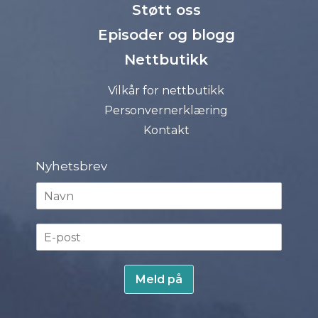
Støtt oss
Episoder og blogg
Nettbutikk
Vilkår for nettbutikk
Personvernerklæring
Kontakt
Nyhetsbrev
N
a
v
E
n
-
*
p
o
Meld på
s
t
*