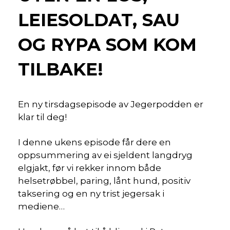
LEIESOLDAT, SAU
OG RYPA SOM KOM
TILBAKE!
En ny tirsdagsepisode av Jegerpodden er
klar til deg!
I denne ukens episode får dere en
oppsummering av ei sjeldent langdryg
elgjakt, før vi rekker innom både
helsetrøbbel, paring, lånt hund, positiv
taksering og en ny trist jegersak i
mediene…