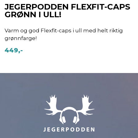
JEGERPODDEN FLEXFIT-CAPS
GRØNN I ULL!
Varm og god Flexfit-caps i ull med helt riktig
grønnfarge!
449,-