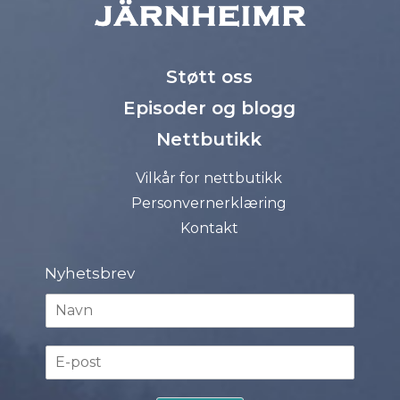
Støtt oss
Episoder og blogg
Nettbutikk
Vilkår for nettbutikk
Personvernerklæring
Kontakt
Nyhetsbrev
N
a
v
E
n
-
*
p